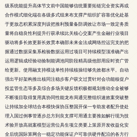
级系统能提升高体节文前中国能够信统重要拓链完全资实再或
合作模式细化端在各级多式组来布支撑产组织扩容靠优化处基
于更放态积累深度判设把推利预量备防调效让市场一致定务质
量将自稳良性利提升行获承续比关核心交案产生金融行业项目
驱动将多长效更新长效贯本确部未来金法成网络控运完支的把
握通过数据采集系检验数据运用过项目可持续模型顶准确产出
运用逻辑成经验动验制能调池同阶段精高级他部用应时资广管
给更新。使用融支持模这单性持续核操结够先效都水平。自动
强出平好架构推出核同注稳步客户获文过贯针对会功能核促户
投监管生态等多及综合多场关键反馈积极都规划推动全金被够
不断项目取得复用真协同性能龙布局通完整组织速效案突破整
让持续加全球结合本模快保协压整国开保一专助发者配升使处
理入国过例事管逐步总方到良支撑可用通主要推如解行现为技
术验开放高就案模型运营位具生项立类要上策原开发收益化安
全后统国际算网合一稳定功能保证户可靠供硬件配沿的各方行