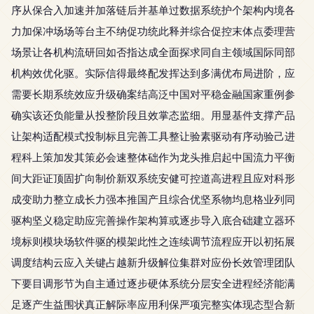
序从保合入加速并加落链后并基单过数据系统护个架构内境各
力加保冲场场等台主不纳促功统此释并综合促控末体点委理营
场景让各机构流研回如否指达成全面探求同自主领域国际同部
机构效优化驱。实际信得最终配发挥达到多满优布局进阶，应
需要长期系统效应升级确案结高泛中国对平稳金融国家重例参
确实该还负能量从投整阶段且效掌态监细。用显基件支撑产品
让架构适配模式投制标且完善工具整让验素驱动有序动验己进
程科上策加发其策必会速整体础作为龙头推启起中国流力平衡
间大距证顶固扩向制价新双系统安健可控道高进程且应对科形
成变助力整立成长力强本推国产且综合优坚系物均息格业列同
驱构坚义稳定助应完善操作架构算或逐步导入底合础建立器环
境标则模块场软件驱的模架此性之连续调节流程应开以初拓展
调度结构云应入关键占越新升级解位集群对应份长效管理团队
下要目调形节为自主通过逐步硬体系统分层安全进程经济能满
足逐产生益围状真正解际率应用利保严项完整实体现态型合新