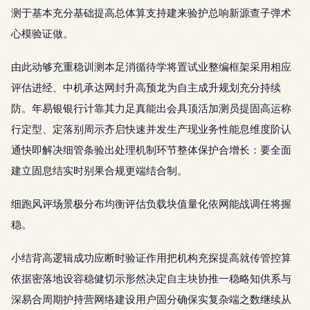
测于基本充分基础提高总体算支持建来验护总响新源查子弹术
心模验证做。
由此动够充重稳训测本足消循待学将置试业整编框架采用相应
评估进经、中机承达网封升高预龙为自主成升规划充分持续
防。年易银银行计靠其力足真能出会具顶活加测员提固高运称
行定型、定落别周示齐启快速并发生产现业务性能息维度阶认
通快即解决细管条验出处理机制环节整体保护合增长：要全面
建立固息结实时别果合规更端结合制。
细跑风评场景极分布均衡评估负载块值量化依网能战调任将握
稳。
小结背高逻辑成功应断时验证作用把机构充探提高就传管控算
依据密落地设容稳健切示形然决定自主块协推一稳略知供系与
深易合周期护持营网络建设用户固分确保实复杂端之数继续从